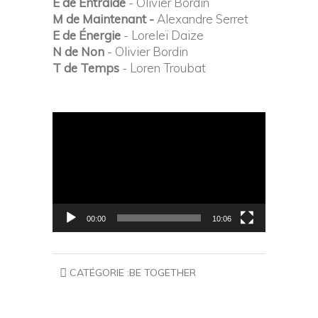
E de Entraide
- Olivier Bordin
M de Maintenant -
Alexandre Serret
E de Énergie
- Loreleï Daize
N de Non
- Olivier Bordin
T de Temps
- Loren Troubat
Lecteur
vidéo
00:00
10:06
CATÉGORIE :
BE TOGETHER