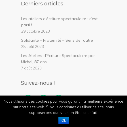
Derniers articles
Les ateliers d’écriture spectaculaire : c’est
parti !
29 octobre 2023
Solidarité – Fraternité – Sens de l’autre
28 août 2023
Les Ateliers d’Ecriture Spectaculaire par
Michel, 87 ans
7 août 2023
Suivez-nous !
Nous utilisons des cookies pour vous garantir la meilleure expérience
sur notre site web. Si vous continuez à utiliser ce site, nous
supposerons que vous en êtes satisfait.
Contactez-nous
Ok